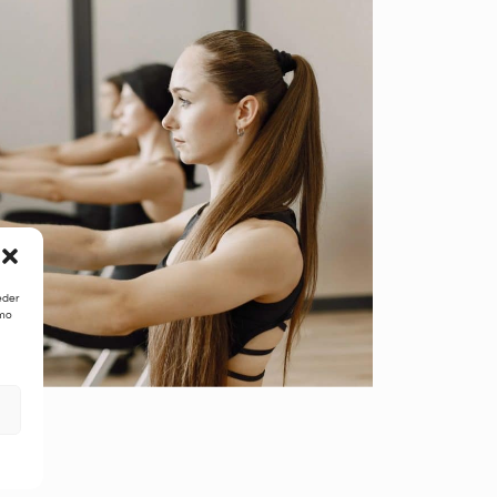
eder
omo