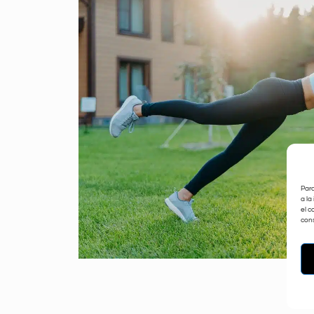
Para
a la
el c
cons