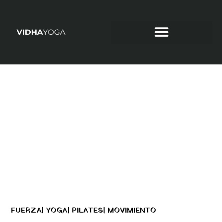
YOGA TEAMBUILDING PARA EMPRESAS
FUERZA| YOGA| PILATES| MOVIMIENTO