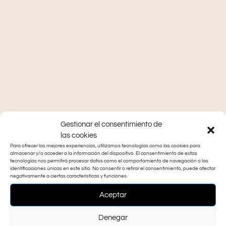
Gestionar el consentimiento de
las cookies
Para ofrecer las mejores experiencias, utilizamos tecnologías como las cookies para
almacenar y/o acceder a la información del dispositivo. El consentimiento de estas
tecnologías nos permitirá procesar datos como el comportamiento de navegación o las
identificaciones únicas en este sitio. No consentir o retirar el consentimiento, puede afectar
negativamente a ciertas características y funciones.
Aceptar
Denegar