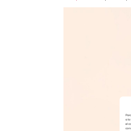
Para
a la
el c
cons