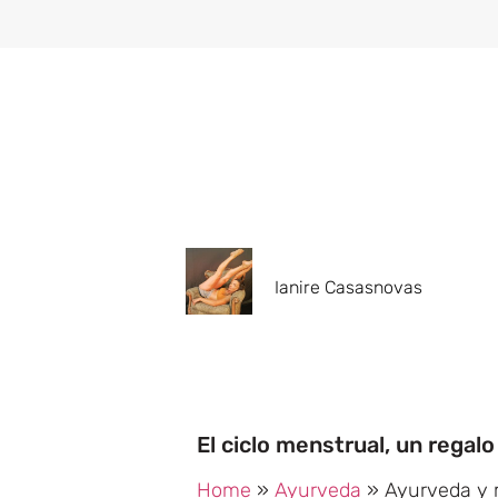
Ianire Casasnovas
El ciclo menstrual, un regalo
Home
»
Ayurveda
»
Ayurveda y m