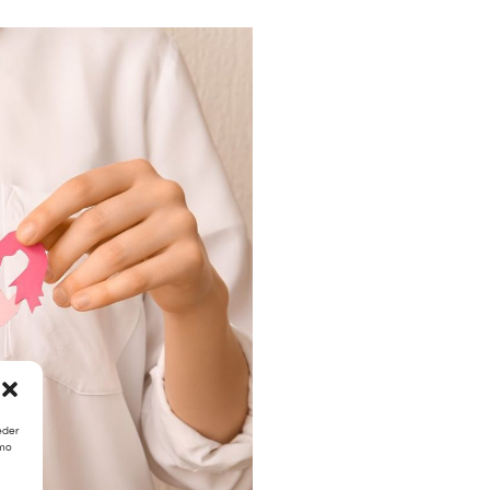
eder
omo