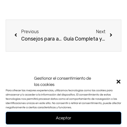
Previous
Next
Consejos para ayudarte a mantener una rutina de yoga y/o pilates diaria
Guía Completa y Comparativa para encontrar la esterilla de yoga perfecta para tu práctica
Gestionar el consentimiento de
On Key
las cookies
Related Posts
Para ofrecer las mejores experiencias, utilizamos tecnologías como las cookies para
almacenar y/o acceder a la información del dispositivo. El consentimiento de estas
tecnologías nos permitirá procesar datos como el comportamiento de navegación o las
identificaciones únicas en este sitio. No consentir o retirar el consentimiento, puede afectar
negativamente a ciertas características y funciones.
Aceptar