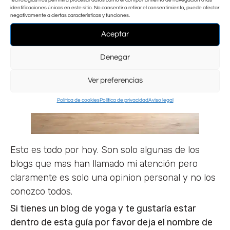
Almudena irradia alegría y positividad.
identificaciones únicas en este sitio. No consentir o retirar el consentimiento, puede afectar
negativamente a ciertas características y funciones.
Aceptar
Denegar
Ver preferencias
Política de cookies
Política de privacidad
Aviso legal
Esto es todo por hoy. Son solo algunas de los
blogs que mas han llamado mi atención pero
claramente es solo una opinion personal y no los
conozco todos.
Si tienes un blog de yoga y te gustaría estar
dentro de esta guía por favor deja el nombre de